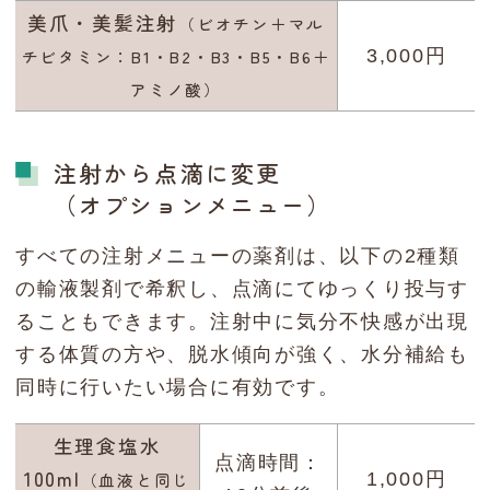
美爪・美髪注射
（ビオチン＋マル
チビタミン：B1・B2・B3・B5・B6＋
3,000円
アミノ酸）
注射から点滴に変更
（オプションメニュー）
すべての注射メニューの薬剤は、以下の2種類
の輸液製剤で希釈し、点滴にてゆっくり投与す
ることもできます。注射中に気分不快感が出現
する体質の方や、脱水傾向が強く、水分補給も
同時に行いたい場合に有効です。
生理食塩水
点滴時間：
100ml
（血液と同じ
1,000円