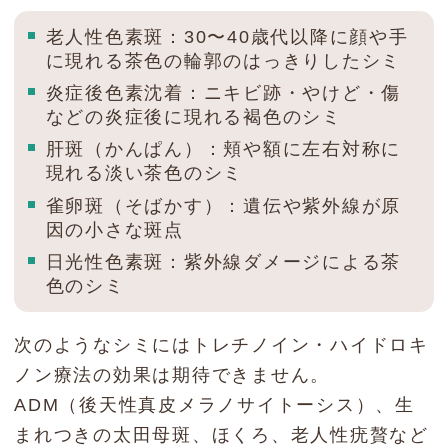
老人性色素斑：30〜40歳代以降に顔や手
に現れる茶色の輪郭のはっきりしたシミ
炎症後色素沈着：ニキビ跡・やけど・傷
などの炎症後に現れる褐色のシミ
肝斑（かんぱん）：頬や額に左右対称に
現れる淡い茶色のシミ
雀卵斑（そばかす）：遺伝や紫外線が原
因の小さな斑点
日光性色素斑：紫外線ダメージによる茶
色のシミ
次のようなシミにはトレチノイン・ハイドロキ
ノン療法の効果は期待できません。
ADM（後天性真皮メラノサイトーシス）、生
まれつきの太田母斑、ほくろ、老人性疣贅など